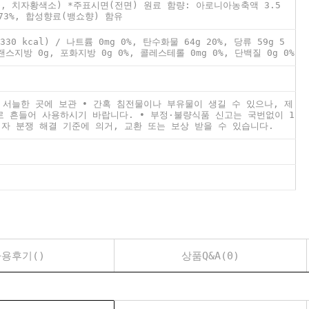
, 치자황색소) *주표시면(전면) 원료 함량: 아로니아농축액 3.5
.73%, 합성향료(뱅쇼향) 함유
330 kcal) / 나트륨 0mg 0%, 탄수화물 64g 20%, 당류 59g 5
트랜스지방 0g, 포화지방 0g 0%, 콜레스테롤 0mg 0%, 단백질 0g 0%
 서늘한 곳에 보관 • 간혹 침전물이나 부유물이 생길 수 있으나, 제
 흔들어 사용하시기 바랍니다. • 부정·불량식품 신고는 국번없이 1
소비자 분쟁 해결 기준에 의거, 교환 또는 보상 받을 수 있습니다.
용후기()
상품Q&A(0)