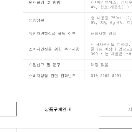
원재료명 및 함량
제(베리류색소, 정제수
4%, 향료(레몬향) 0
총 내용량 750mL (2,
영양성분
9%, 지방 0g 0%, 
유전자변형식품 해당 여부
해당사항 없음
• 직사광선을 피하고,
소비자안전을 위한 주의사항
품에는 이상이 없으므로
399 • 본 제품은 
수입신고 필 문구
해당 없음
소비자상담 관련 전화번호
010-2165-8291
상품구매안내
사