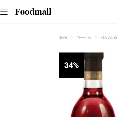
Home
가공식품
시럽/소
34
%