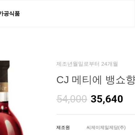
가공식품
제조년월일로부터 24개월
CJ 메티에 뱅쇼향시
54,000
35,640
제조원
씨제이제일제당(주)