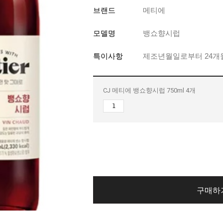
브랜드
메티에
모델명
뱅쇼향시럽
특이사항
제조년월일로부터 24개
Order
CJ 메티에 뱅쇼향시럽 750ml 4개
Event
Q&A
구매하