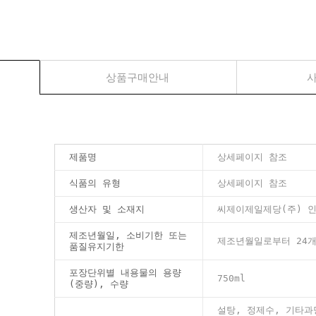
상품구매안내
사
제품명
상세페이지 참조
식품의 유형
상세페이지 참조
생산자 및 소재지
씨제이제일제당(주) 인
제조년월일, 소비기한 또는
제조년월일로부터 24
품질유지기한
포장단위별 내용물의 용량
750ml
(중량), 수량
설탕, 정제수, 기타과