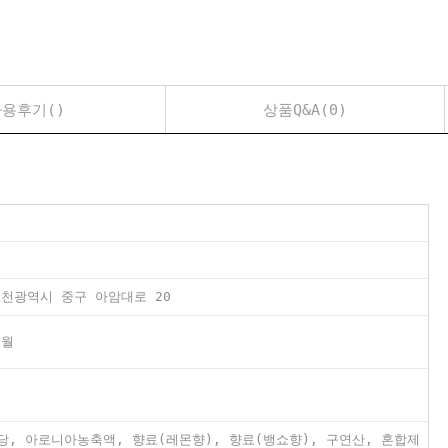
용후기()
상품Q&A(0)
천광역시 중구 아암대로 20
개월
당, 아로니아농축액, 향료(레몬향), 향료(뱅쇼향), 구연산, 혼합제