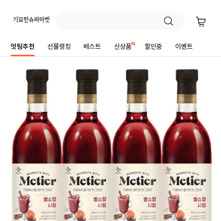
잇팅추천
선물랭킹
베스트
신상품
할인중
이벤트