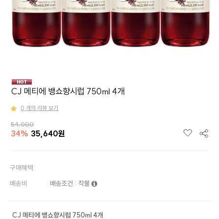
CJ 메티에 뱅쇼향시럽 750ml 4개
0 개의 리뷰 보기
54,000
34
%
35,640
원
구매혜택
배송비
배송조건 : 착불
CJ 메티에 뱅쇼향시럽 750ml 4개